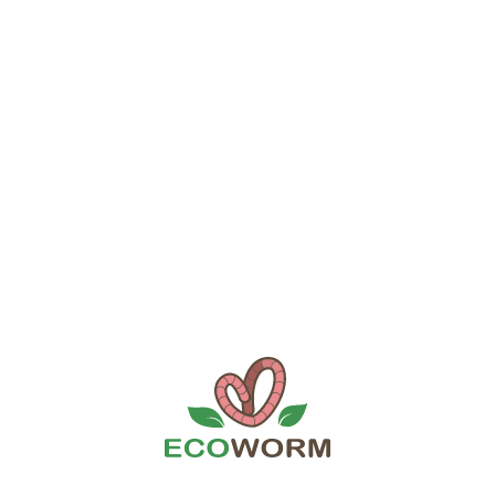
багаже несколько авторских технологий по разведению
червей и переработке органических отходов. На
сегодняшний момент с моим участием открыто большое
количество вермифабрик, которые специализируются на
производстве биомассы червей и получению белка,
производстве жидких и сухих органических удобрений, а
также на производстве косметических препаратов.
Буду рад сотрудничеству с Вами, я оказываю поддержку в
строительстве вермифабрик, провожу обучение, даю
консультации и активно участвую в популяризации
Как все начиналось
вермитехнологии. Мои контакты вы найдете в разделе
контакты
10 лет назад / Россия
.
Как стало
Сейчас / Россия